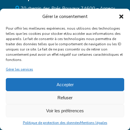
70 chemin des Prés Bouvaux 74600 – Annecy
Gérer le consentement
09 61 01 47 30
alexandre@charpente-lucas.com
Pour offrir les meilleures expériences, nous utilisons des technologies
telles que les cookies pour stocker et/ou accéder aux informations des
appareils. Le fait de consentir à ces technologies nous permettra de
traiter des données telles que le comportement de navigation ou les ID
uniques sur ce site. Le fait de ne pas consentir ou de retirer son
consentement peut avoir un effet négatif sur certaines caractéristiques et
fonctions.
Gérer les services
Accepter
Refuser
Voir les préférences
Charpente Lucas
© 2026 -
Mentions Légales
–
Politique
de protection des données
Politique de protection des données
Mentions légales